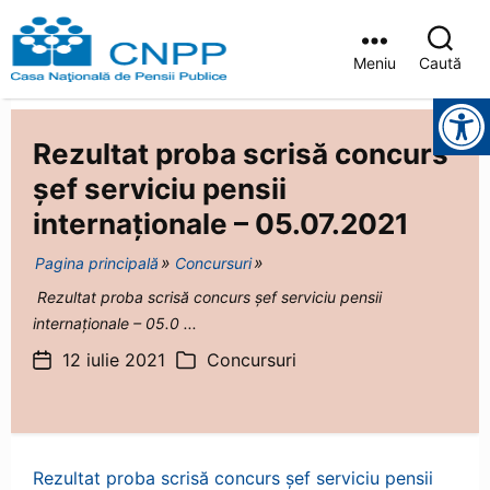
Meniu
Caută
Casa
Instrumente pentru accesibilitate
Județeană
de
Rezultat proba scrisă concurs
Pensii
Brașov
șef serviciu pensii
internaționale – 05.07.2021
Pagina principală
Concursuri
Rezultat proba scrisă concurs șef serviciu pensii
internaționale – 05.0 ...
12 iulie 2021
Concursuri
Dată
Categorii
articol
Rezultat proba scrisă concurs șef serviciu pensii