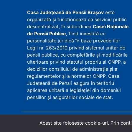
Casa Județeană de Pensii Brașov
este
organizată și funcționează ca serviciu public
descentralizat, în subordinea
Casei Naționale
de Pensii Publice
, fiind investită cu
personalitate juridică în baza prevederilor
Legii nr. 263/2010 privind sistemul unitar de
pensii publice, cu completările și modificările
ulterioare privind statutul propriu al CNPP, a
deciziilor consiliului de administrație și a
regulamentelor și a normelor CNPP. Casa
Județeană de Pensii asigura în teritoriu
aplicarea unitară a legislației din domeniul
pensiilor și asigurărilor sociale de stat.
Copyright
©
2026
Casa Județeană de Pensii Bra
Acest site foloseşte cookie-uri. Prin conti