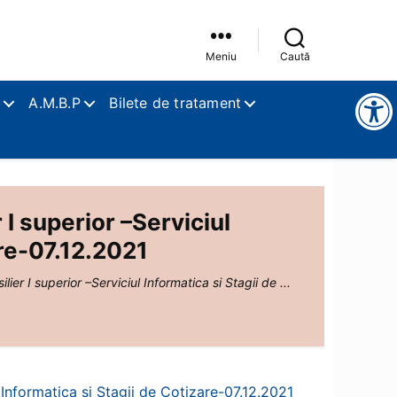
Meniu
Caută
Instrumente pentru accesibilitate
A.M.B.P
Bilete de tratament
I superior –Serviciul
are-07.12.2021
ier I superior –Serviciul Informatica si Stagii de ...
 Informatica si Stagii de Cotizare-07.12.2021