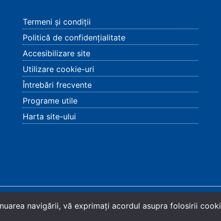
Termeni și condiții
Politică de confidențialitate
Accesibilizare site
Utilizare cookie-uri
Întrebări frecvente
Programe utile
Harta site-ului
șov
.
nuarea navigării, vă exprimaţi acordul asupra folosirii cookie