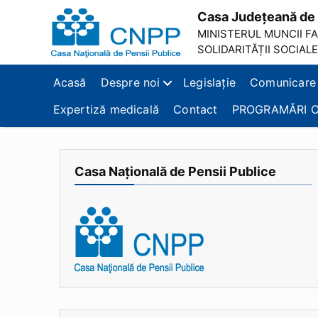
Casa Județeană de 
MINISTERUL MUNCII FAM
SOLIDARITĂȚII SOCIALE
Casa
Județeană
Acasă
Despre noi
Legislație
Comunicare
de
Pensii
Expertiză medicală
Contact
PROGRAMĂRI O
Brașov
Casa Națională de Pensii Publice