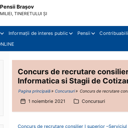
Pensii Brașov
ILIEI, TINERETULUI ȘI
Informații de interes public
Pensii
Contribuabili
NLINE
Concurs de recrutare consilier 
Informatica si Stagii de Cotiz
Pagina principală
Concursuri
Concurs de recrutare consil
1 noiembrie 2021
Concursuri
Dată
Categorii
articol
Concurs de recrutare consilier I superior –Serviciul