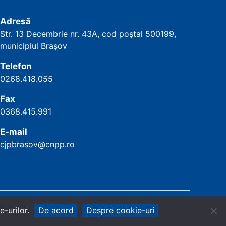
Adresă
Str. 13 Decembrie nr. 43A, cod poștal
500199
,
municipiul Brașov
Telefon
0268.418.055
Fax
0368.415.991
E-mail
cjpbrasov@cnpp.ro
La început
↑
-urilor.
De acord
Despre cookie-uri