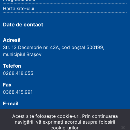
Harta site-ului
Date de contact
Adresă
Str. 13 Decembrie nr. 43A, cod poștal
500199
,
municipiul Brașov
Telefon
0268.418.055
Fax
0368.415.991
E-mail
cjpbrasov@cnpp.ro
Acest site foloseşte cookie-uri. Prin continuarea
navigării, vă exprimaţi acordul asupra folosirii
cookie-urilor.
Copyright
©
2026
Casa Județeană de Pensii
Sus
↑