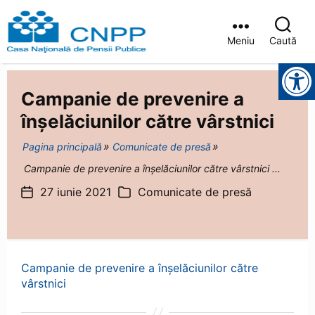
Meniu
Caută
Casa
Instrumente pentru accesibilitate
Județeană
de
Campanie de prevenire a
Pensii
Brașov
înșelăciunilor către vârstnici
Pagina principală
Comunicate de presă
Campanie de prevenire a înșelăciunilor către vârstnici ...
27 iunie 2021
Comunicate de presă
Dată
Categorii
articol
Campanie de prevenire a înșelăciunilor către
vârstnici