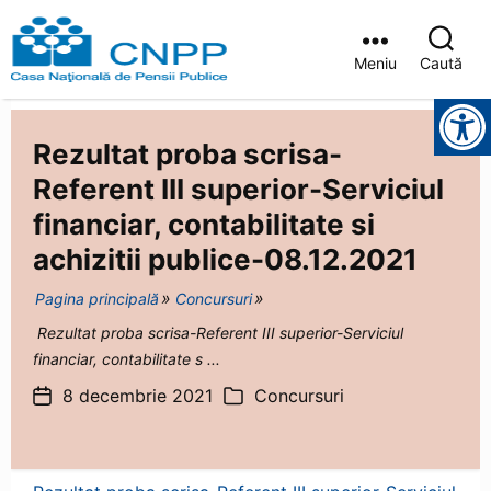
Meniu
Caută
Casa
Instrumente pentru accesibilitate
Județeană
de
Rezultat proba scrisa-
Pensii
Brașov
Referent III superior-Serviciul
financiar, contabilitate si
achizitii publice-08.12.2021
Pagina principală
Concursuri
Rezultat proba scrisa-Referent III superior-Serviciul
financiar, contabilitate s ...
8 decembrie 2021
Concursuri
Dată
Categorii
articol