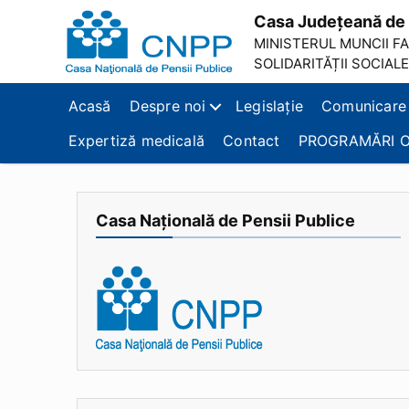
Casa Județeană de 
MINISTERUL MUNCII FAM
SOLIDARITĂȚII SOCIALE
Casa
Județeană
Acasă
Despre noi
Legislație
Comunicare
de
Pensii
Expertiză medicală
Contact
PROGRAMĂRI O
Brașov
Casa Națională de Pensii Publice