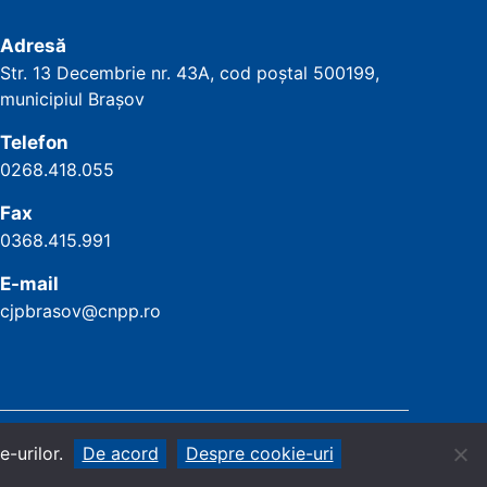
Adresă
Str. 13 Decembrie nr. 43A, cod poștal
500199
,
municipiul Brașov
Telefon
0268.418.055
Fax
0368.415.991
E-mail
cjpbrasov@cnpp.ro
La început
↑
-urilor.
De acord
Despre cookie-uri