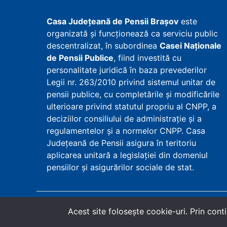
Casa Județeană de Pensii Brașov
este
organizată și funcționează ca serviciu public
descentralizat, în subordinea
Casei Naționale
de Pensii Publice
, fiind investită cu
personalitate juridică în baza prevederilor
Legii nr. 263/2010 privind sistemul unitar de
pensii publice, cu completările și modificările
ulterioare privind statutul propriu al CNPP, a
deciziilor consiliului de administrație și a
regulamentelor și a normelor CNPP. Casa
Județeană de Pensii asigura în teritoriu
aplicarea unitară a legislației din domeniul
pensiilor și asigurărilor sociale de stat.
Copyright
©
2026
Casa Județeană de Pensii Bra
Acest site foloseşte cookie-uri. Prin conti