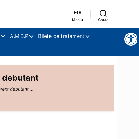
Meniu
Caută
Instrumente pentru accesibilitate
A.M.B.P
Bilete de tratament
t debutant
erent debutant ...