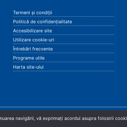
Termeni și condiții
Politică de confidențialitate
Accesibilizare site
Utilizare cookie-uri
Întrebări frecvente
Programe utile
Harta site-ului
șov
.
nuarea navigării, vă exprimaţi acordul asupra folosirii cookie