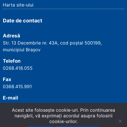
Harta site-ului
Date de contact
Adresă
Str. 13 Decembrie nr. 43A, cod poștal
500199
,
municipiul Brașov
Telefon
0268.418.055
Fax
0368.415.991
E-mail
cjpbrasov@cnpp.ro
Acest site foloseşte cookie-uri. Prin continuarea
navigării, vă exprimaţi acordul asupra folosirii
cookie-urilor.
Copyright
©
2026
Casa Județeană de Pensii
Sus
↑