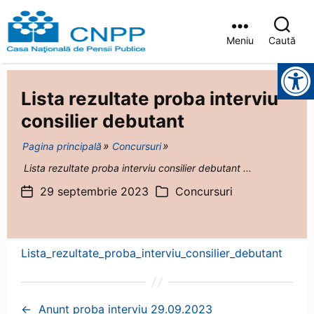
Meniu
Caută
Casa
Instrumente pentru accesibilitate
Județeană
de
Lista rezultate proba interviu
Pensii
Brașov
consilier debutant
Pagina principală
Concursuri
Lista rezultate proba interviu consilier debutant ...
29 septembrie 2023
Concursuri
Dată
Categorii
articol
Lista_rezultate_proba_interviu_consilier_debutant
←
Anunt proba interviu 29.09.2023