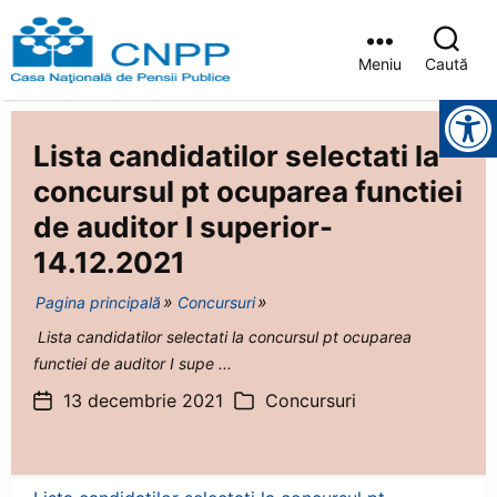
Meniu
Caută
Casa
Instrumente pentru accesibilitate
Județeană
de
Lista candidatilor selectati la
Pensii
Brașov
concursul pt ocuparea functiei
de auditor I superior-
14.12.2021
Pagina principală
Concursuri
Lista candidatilor selectati la concursul pt ocuparea
functiei de auditor I supe ...
13 decembrie 2021
Concursuri
Dată
Categorii
articol