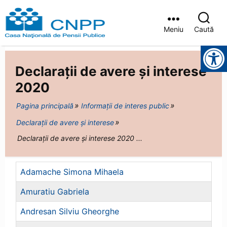
Meniu
Caută
Casa
Instrumente pentru accesibilitate
Județeană
de
Declarații de avere și interese
Pensii
Brașov
2020
Pagina principală
Informații de interes public
Declarații de avere și interese
Declarații de avere și interese 2020 ...
Adamache Simona Mihaela
Amuratiu Gabriela
Andresan Silviu Gheorghe