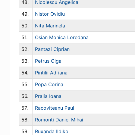
48.
Nicolescu Angelica
49.
Nistor Ovidiu
50.
Nita Marinela
51.
Osian Monica Loredana
52.
Pantazi Ciprian
53.
Petrus Olga
54.
Pintilii Adriana
55.
Popa Corina
56.
Pralia Ioana
57.
Racoviteanu Paul
58.
Romonti Daniel Mihai
59.
Ruxanda Ildiko