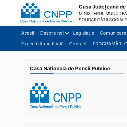
Casa Județeană de 
MINISTERUL MUNCII FAM
SOLIDARITĂȚII SOCIALE
Casa
Județeană
Acasă
Despre noi
Legislație
Comunicare
de
Pensii
Expertiză medicală
Contact
PROGRAMĂRI O
Brașov
Casa Națională de Pensii Publice