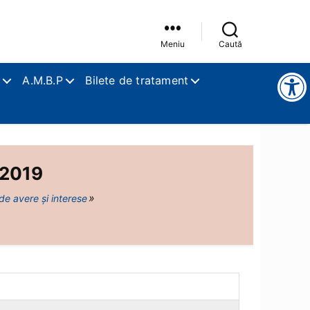
Meniu
Caută
Instrumente pentru accesibilitate
A.M.B.P
Bilete de tratament
 2019
 de avere și interese