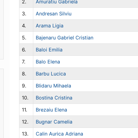
2.
Amuratiu Gabriela
3.
Andresan Silviu
4.
Arama Ligia
5.
Bajenaru Gabriel Cristian
6.
Baloi Emilia
7.
Balo Elena
8.
Barbu Lucica
9.
Blidaru Mihaela
10.
Bostina Cristina
11.
Brezaiu Elena
12.
Bugnar Camelia
13.
Calin Aurica Adriana