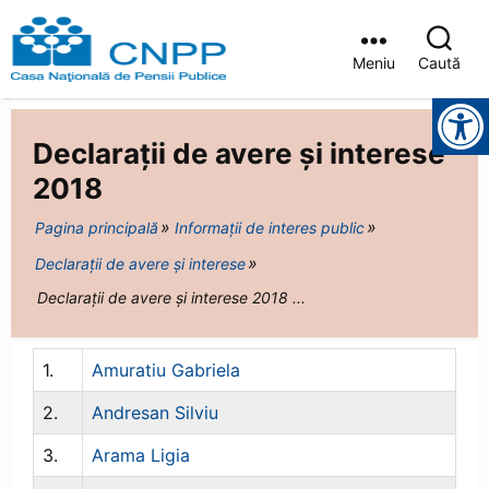
Meniu
Caută
Casa
Instrumente pentru accesibilitate
Județeană
de
Declarații de avere și interese
Pensii
Brașov
2018
Pagina principală
Informații de interes public
Declarații de avere și interese
Declarații de avere și interese 2018 ...
1.
Amuratiu Gabriela
2.
Andresan Silviu
3.
Arama Ligia