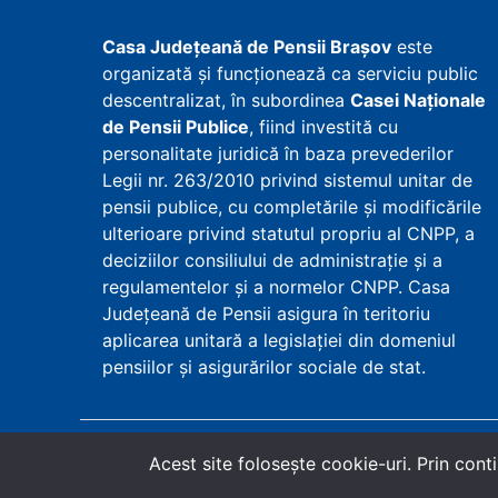
Casa Județeană de Pensii Brașov
este
organizată și funcționează ca serviciu public
descentralizat, în subordinea
Casei Naționale
de Pensii Publice
, fiind investită cu
personalitate juridică în baza prevederilor
Legii nr. 263/2010 privind sistemul unitar de
pensii publice, cu completările și modificările
ulterioare privind statutul propriu al CNPP, a
deciziilor consiliului de administrație și a
regulamentelor și a normelor CNPP. Casa
Județeană de Pensii asigura în teritoriu
aplicarea unitară a legislației din domeniul
pensiilor și asigurărilor sociale de stat.
Copyright
©
2026
Casa Județeană de Pensii Bra
Acest site foloseşte cookie-uri. Prin conti