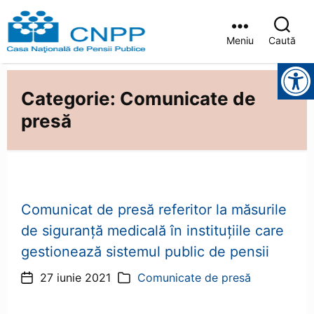
Meniu
Caută
Casa
Instrumente pentru accesibilitate
Județeană
de
Categorie:
Comunicate de
Pensii
Brașov
presă
Comunicat de presă referitor la măsurile
de siguranță medicală în instituțiile care
gestionează sistemul public de pensii
27 iunie 2021
Comunicate de presă
Dată
Categorii
articol