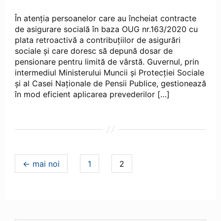
În atenţia persoanelor care au încheiat contracte
de asigurare socială în baza OUG nr.163/2020 cu
plata retroactivă a contribuţiilor de asigurări
sociale şi care doresc să depună dosar de
pensionare pentru limită de vârstă. Guvernul, prin
intermediul Ministerului Muncii şi Protecţiei Sociale
şi al Casei Naţionale de Pensii Publice, gestionează
în mod eficient aplicarea prevederilor […]
Navigare
pagina
pagina
←
mai noi
1
2
articole