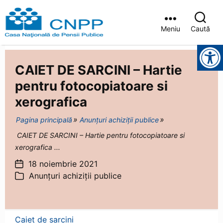
Meniu
Caută
Casa
Instrumente pentru accesibilitate
Județeană
de
CAIET DE SARCINI – Hartie
Pensii
Brașov
pentru fotocopiatoare si
xerografica
Pagina principală
Anunțuri achiziții publice
CAIET DE SARCINI – Hartie pentru fotocopiatoare si
xerografica ...
18 noiembrie 2021
Dată
Anunțuri achiziții publice
articol
Categorii
Caiet de sarcini