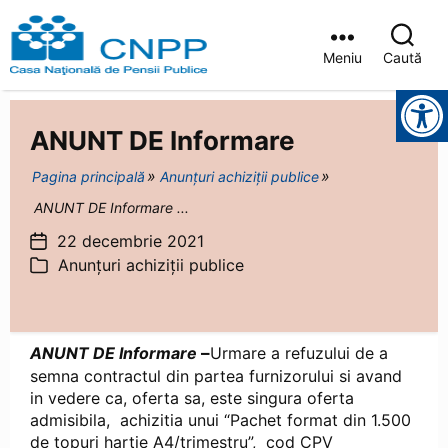
Meniu
Caută
Casa
Instrumente pentru accesibilitate
Județeană
de
ANUNT DE Informare
Pensii
Brașov
Pagina principală
Anunțuri achiziții publice
ANUNT DE Informare ...
22 decembrie 2021
Dată
Anunțuri achiziții publice
articol
Categorii
ANUNT DE Informare
–
Urmare a refuzului de a
semna contractul din partea furnizorului si avand
in vedere ca, oferta sa, este singura oferta
admisibila, achizitia unui “Pachet format din 1.500
de topuri hartie A4/trimestru”, cod CPV