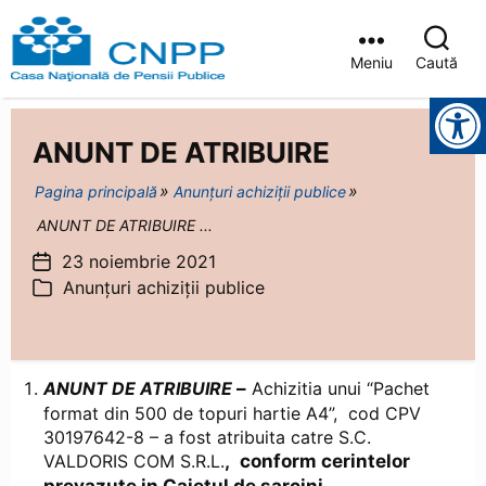
Meniu
Caută
Casa
Instrumente pentru accesibilitate
Județeană
de
ANUNT DE ATRIBUIRE
Pensii
Brașov
Pagina principală
Anunțuri achiziții publice
ANUNT DE ATRIBUIRE ...
23 noiembrie 2021
Dată
Anunțuri achiziții publice
articol
Categorii
ANUNT DE ATRIBUIRE
–
Achizitia unui “Pachet
format din 500 de topuri hartie A4”, cod CPV
30197642-8 – a fost atribuita catre S.C.
VALDORIS COM S.R.L.
,
conform cerintelor