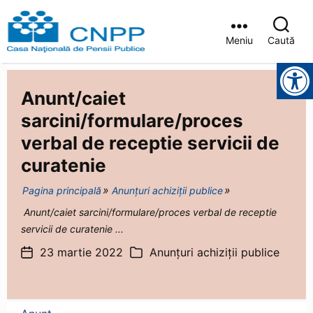
Meniu
Caută
Casa
Instrumente pentru accesibilitate
Județeană
de
Anunt/caiet
Pensii
Brașov
sarcini/formulare/proces
verbal de receptie servicii de
curatenie
Pagina principală
Anunțuri achiziții publice
Anunt/caiet sarcini/formulare/proces verbal de receptie
servicii de curatenie ...
23 martie 2022
Anunțuri achiziții publice
Dată
Categorii
articol