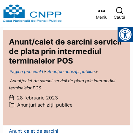
Meniu
Caută
Casa
Instrumente pentru accesibilitate
Județeană
de
Anunt/caiet de sarcini servicii
Pensii
Brașov
de plata prin intermediul
terminalelor POS
Pagina principală
Anunțuri achiziții publice
Anunt/caiet de sarcini servicii de plata prin intermediul
terminalelor POS ...
28 februarie 2023
Dată
Anunțuri achiziții publice
articol
Categorii
Anunt_caiet de sarcini