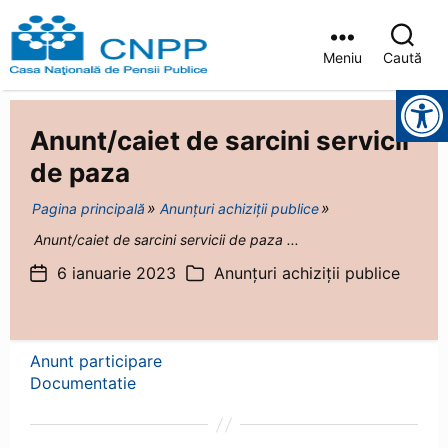
Meniu
Caută
Casa
Instrumente pentru accesibilitate
Județeană
de
Anunt/caiet de sarcini servicii
Pensii
Brașov
de paza
Pagina principală
Anunțuri achiziții publice
Anunt/caiet de sarcini servicii de paza ...
6 ianuarie 2023
Anunțuri achiziții publice
Dată
Categorii
articol
Anunt participare
Documentatie